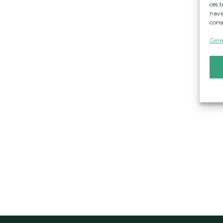
ces 
navig
cons
Gérer