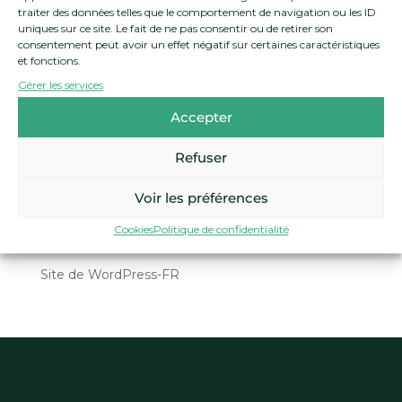
traiter des données telles que le comportement de navigation ou les ID
août 2024
uniques sur ce site. Le fait de ne pas consentir ou de retirer son
consentement peut avoir un effet négatif sur certaines caractéristiques
et fonctions.
Catégories
Gérer les services
Apprentissages
Accepter
Événement
Refuser
Méta
Connexion
Voir les préférences
Flux des publications
Cookies
Politique de confidentialité
Flux des commentaires
Site de WordPress-FR