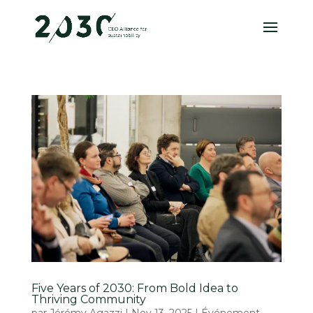
Five Years of 2030: From Bold Idea to
Thriving Community
par
Jérémy Agazzi
|
Nov 13, 2025
|
Événement