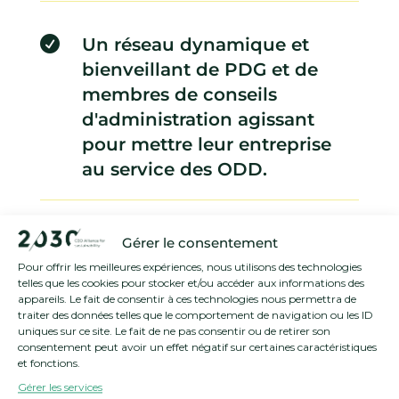

Un réseau dynamique et
bienveillant de PDG et de
membres de conseils
d'administration agissant
pour mettre leur entreprise
au service des ODD.

Un parcours continu au cœur
Gérer le consentement
des enjeux systémiques de la
Pour offrir les meilleures expériences, nous utilisons des technologies
telles que les cookies pour stocker et/ou accéder aux informations des
durabilité.
appareils. Le fait de consentir à ces technologies nous permettra de
traiter des données telles que le comportement de navigation ou les ID
uniques sur ce site. Le fait de ne pas consentir ou de retirer son
consentement peut avoir un effet négatif sur certaines caractéristiques
et fonctions.
Gérer les services