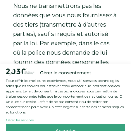
Nous ne transmettrons pas les
données que vous nous fournissez à
des tiers (transmettre à d’autres
parties), sauf si requis et autorisé
par la loi. Par exemple, dans le cas
où la police nous demande de lui
fournir des données personnelles
dans le cadre d’une enquête. Dans
Gérer le consentement
un tel cas, nous sommes tenus de
Pour offrir les meilleures expériences, nous utilisons des technologies
telles que les cookies pour stocker et/ou accéder aux informations des
coopérer et sommes donc
appareils. Le fait de consentir à ces technologies nous permettra de
traiter des données telles que le comportement de navigation ou les ID
également obligés de leur fournir
uniques sur ce site. Le fait de ne pas consentir ou de retirer son
consentement peut avoir un effet négatif sur certaines caractéristiques
ces données.
et fonctions.
Gérer les services
Nous pouvons également partager
Accepter