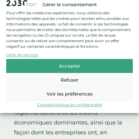
Gérer le consentement
Elle a reçu le Prix Volvo de
Pour offrir les meilleures expériences, nous utilisons des
technologies telles que les cookies pour stocker et/ou accéder aux
l’Environnement en 2025 et a été
informations des appareils. Le fait de consentir à ces technologies
nous permettra de traiter des données telles que le comportement
nommée Docteure Honoris Causa par
de navigation ou les ID uniques sur ce site. Le fait de ne pas
consentir ou de retirer son consentement peut avoir un effet
l’Université libre de Bruxelles en 2023.
négatif sur certaines caractéristiques et fonctions.
Gérer les services
S’appuyant sur l’expertise de Naomi
Accepter
Oreskes, cette session explorera la
Refuser
manière dont les activités
économiques ont été façonnées au fil
Voir les préférences
du temps par les règles, les
Cookies
Politique de confidentialité
réglementations et les visions
économiques dominantes, ainsi que la
façon dont les entreprises ont, en