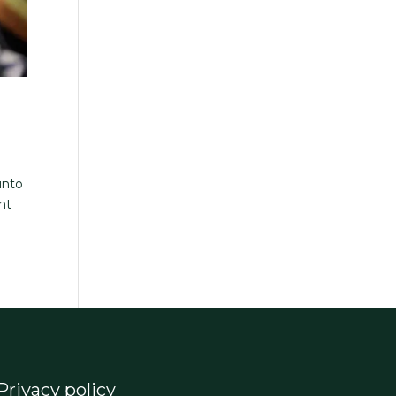
into
nt
Privacy policy