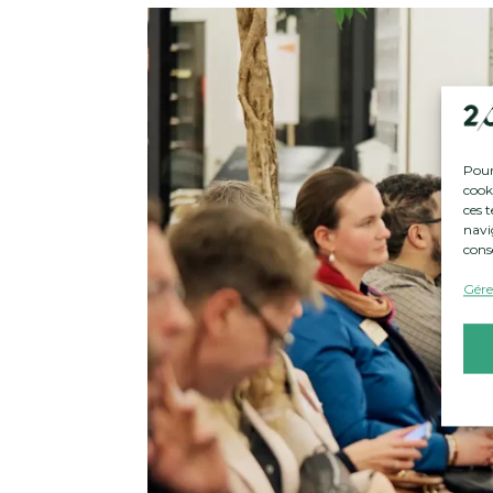
Pour 
cook
ces 
navig
cons
Gérer