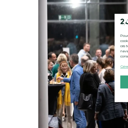
Pour 
cook
ces 
navig
cons
Gérer