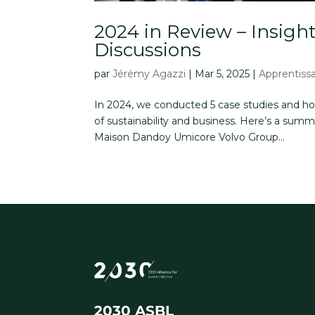
2024 in Review – Insigh
Discussions
par
Jérémy Agazzi
|
Mar 5, 2025
|
Apprentiss
In 2024, we conducted 5 case studies and host
of sustainability and business. Here’s a sum
Maison Dandoy Umicore Volvo Group...
2030 ASBL