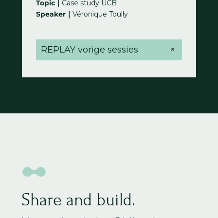
Topic｜
Case study UCB
Speaker｜
Véronique Toully
REPLAY vorige sessies
Share and build.