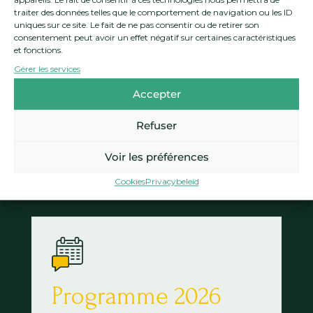
gefaciliteerde methodologie
appareils. Le fait de consentir à ces technologies nous permettra de
traiter des données telles que le comportement de navigation ou les ID
die diepgaande en welwillende
uniques sur ce site. Le fait de ne pas consentir ou de retirer son
consentement peut avoir un effet négatif sur certaines caractéristiques
uitwisselingen mogelijk maakt
et fonctions.
Gérer les services

2-daags residentieel seminarie
Accepter
op het platteland gericht op
uitwisselen
Refuser
Voir les préférences
Vergaderingen 2020-2024
Bronnen
Cookies
Privacybeleid
gedeeld met onze leden
Programme 2026